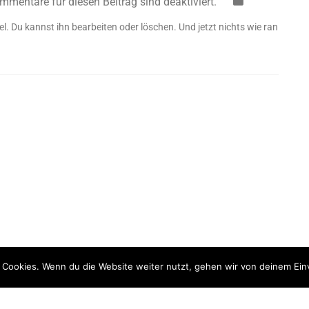
mmentare für diesen Beitrag sind deaktiviert.
ikel. Du kannst ihn bearbeiten oder löschen. Und jetzt nichts wie ran
 Cookies. Wenn du die Website weiter nutzt, gehen wir von deinem Ein