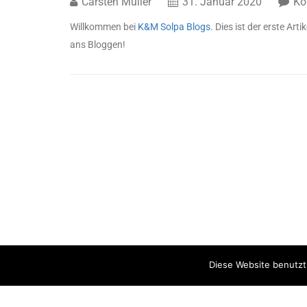
Carsten Müller
31. Januar 2020
Ko
Willkommen bei
K&M Solpa Blogs
. Dies ist der erste Art
ans Bloggen!
Diese Website benutzt